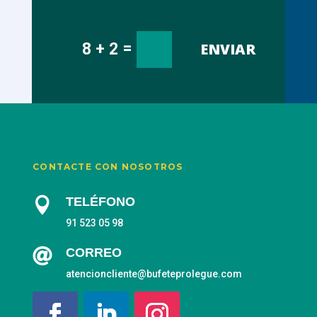
=
ENVIAR
8 + 2
CONTACTE CON NOSOTROS
TELÉFONO

91 523 05 98

CORREO
atencioncliente@bufeteprolegue.com