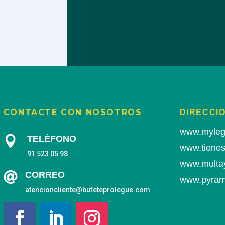
CONTACTE CON NOSOTROS
DIRECCIO
www.myleg
TELÉFONO

www.tiene
91 523 05 98
www.multa

CORREO
www.pyrami
atencioncliente@bufeteprolegue.com