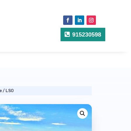
915230598
e
/ LSO