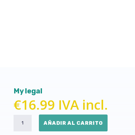
My legal
€
16.99
IVA incl.
My
AÑADIR AL CARRITO
legal
cantidad