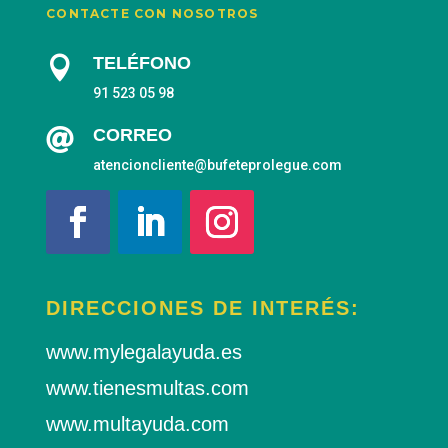
CONTACTE CON NOSOTROS
TELÉFONO

91 523 05 98

CORREO
atencioncliente@bufeteprolegue.com
DIRECCIONES DE INTERÉS:
www.mylegalayuda.es
www.tienesmultas.com
www.multayuda.com